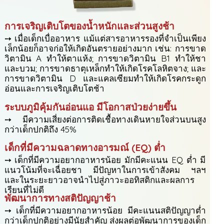
การเจริญเติบโตของน้ำหนักและส่วนสูงช้า
➙ เมื่อเด็กเบื่ออาหาร แม้แต่สารอาหารรองที่จำเป็นเพียง
เล็กน้อยก็อาจก่อให้เกิดอันตรายอย่างมาก เช่น: การขาด
วิตามิน A ทำให้ตาแห้ง; การขาดวิตามิน B1 ทำให้ชา
และบวม; การขาดธาตุเหล็กทำให้เกิดโรคโลหิตจาง; และ
การขาดวิตามิน D และแคลเซียมทำให้เกิดโรคกระดูก
อ่อนและการเจริญเติบโตช้า
ระบบภูมิคุ้มกันอ่อนแอ มีโอกาสป่วยง่ายขึ้น
➙ มีความเสี่ยงต่อการติดเชื้อทางเดินหายใจส่วนบนสูง
กว่าเด็กปกติถึง 45%
เด็กที่มีความฉลาดทางอารมณ์ (EQ) ต่ำ
➙ เด็กที่มีความอยากอาหารน้อย มักมีคะแนน EQ ต่ำ มี
แนวโน้มที่จะเฉื่อยชา มีปัญหาในการเข้าสังคม ฯลฯ
และในระยะยาวอาจนำไปสู่ภาวะออทิสติกและผลการ
เรียนที่ไม่ดี
พัฒนาการทางสติปัญญาช้า
➙ เด็กที่มีความอยากอาหารน้อย มีคะแนนสติปัญญาต่ำ
กว่าเด็กปกติอย่างมีนัยสำคัญ ส่งผลต่อพัฒนาการของเด็ก