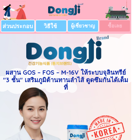
มิสเตอร์ บ๊วย'ย - 849443xxx
ซื้อ 1 ราคา: 890 บาท + ส่งฟรีค่ะ: ราคาทดลอง
8 นาทีที่แล้ว
ส่วนประกอบ
วิธีใช้
ผู้เชี่ยวชาญ
ซื้อเลย
ผสาน GOS – FOS – M-16V ให้ระบบจุลินทรีย์
"3 ชั้น" เสริมภูมิต้านทานลำไส้ ดูดซึมกันได้เต็ม
ที่